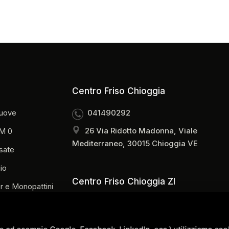
Centro Friso Chioggia
uove
041490292
26 Via Ridotto Madonna, Viale
M 0
Mediterraneo, 30015 Chioggia VE
sate
io
Centro Friso Chioggia ZI
r e Monopattini
0415540905
Via Orti Ovest, 38/B, 30015 Chioggia
i Commerciali