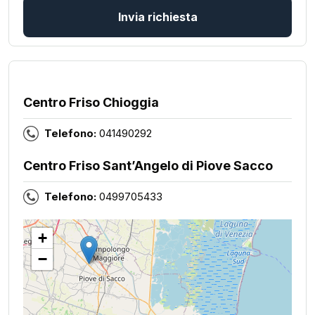
Invia richiesta
Centro Friso Chioggia
Telefono:
041490292
Centro Friso Sant’Angelo di Piove Sacco
Telefono:
0499705433
+
−