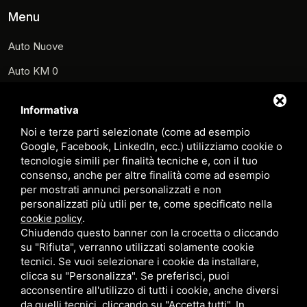
Menu
Auto Nuove
Auto KM 0
Auto Usate
Informativa
Noleggio
Noi e terze parti selezionate (come ad esempio
Scooter e Monopattini
Google, Facebook, LinkedIn, ecc.) utilizziamo cookie o
tecnologie simili per finalità tecniche e, con il tuo
Carrelli
consenso, anche per altre finalità come ad esempio
per mostrati annunci personalizzati e non
Veicoli Commerciali
personalizzati più utili per te, come specificato nella
.
Prenota Officina
cookie policy
Chiudendo questo banner con la crocetta o cliccando
Contatti
su "Rifiuta", verranno utilizzati solamente cookie
tecnici. Se vuoi selezionare i cookie da installare,
Sitemap
clicca su "Personalizza". Se preferisci, puoi
acconsentire all'utilizzo di tutti i cookie, anche diversi
Privacy Policy
da quelli tecnici, cliccando su "Accetta tutti". In