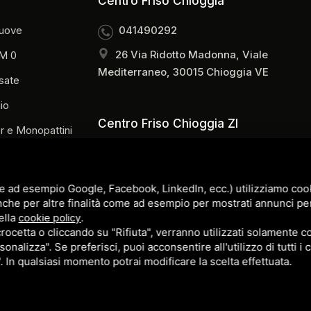
Centro Friso Chioggia
uove
041490292
26 Via Ridotto Madonna, Viale
M 0
Mediterraneo, 30015 Chioggia VE
sate
io
Centro Friso Chioggia ZI
r e Monopattini
0415540905
Via Orti Ovest, 38/B, 30015 Chioggia
i Commerciali
e ad esempio Google, Facebook, LinkedIn, ecc.) utilizziamo cooki
VE
nche per altre finalità come ad esempio per mostrati annunci pe
 Officina
ella
.
cookie policy
i
cetta o cliccando su "Rifiuta", verranno utilizzati solamente co
sonalizza". Se preferisci, puoi acconsentire all'utilizzo di tutti i
p
". In qualsiasi momento potrai modificare la scelta effettuata.
 Policy