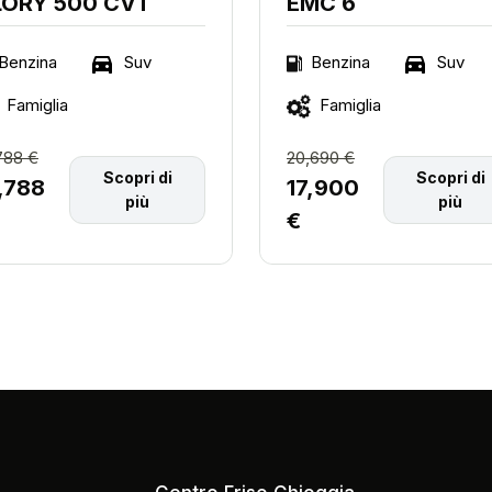
LORY 500 CVT
EMC 6
Suv
Suv
Benzina
Benzina
Famiglia
Famiglia
788 €
20,690 €
Scopri di
Scopri di
,788
17,900
più
più
€