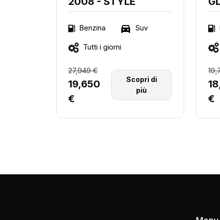
2008 - STYLE
G
Suv
Benzina
Tutti i giorni
27,949 €
19,
Scopri di
19,650
18
più
€
€