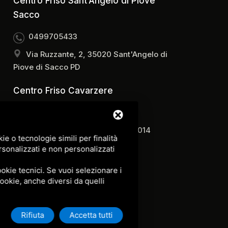
Centro Friso Sant’Angelo di Piove
Sacco
0499705433
Via Ruzzante, 2, 35020 Sant'Angelo di
Piove di Sacco PD
Centro Friso Cavarzere
0426310820
Via Regina Margherita, 29, 30014
e o tecnologie simili per finalità
Cavarzere VE
rsonalizzati e non personalizzati
okie tecnici. Se vuoi selezionare i
 cookie, anche diversi da quelli
Rifiuta
Accetta tutti