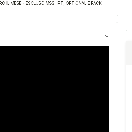
 IL MESE - ESCLUSO MSS, IPT, OPTIONAL E PACK