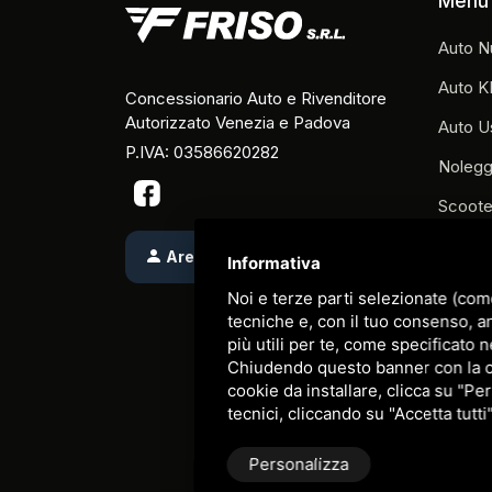
Menu
Auto N
Auto K
Concessionario Auto e Rivenditore
Autorizzato Venezia e Padova
Auto U
P.IVA: 03586620282
Nolegg
Scoote
Carrelli
Area Riservata
Informativa
Veicol
Noi e terze parti selezionate (com
tecniche e, con il tuo consenso, a
Prenota
più utili per te, come specificato n
Contatt
Chiudendo questo banner con la cro
cookie da installare, clicca su "Per
Sitema
tecnici, cliccando su "Accetta tutti
Privacy
Personalizza