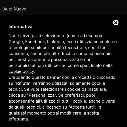
Auto Nuove
Auto KM 0
Informativa
Auto Usate
Noi e terze parti selezionate (come ad esempio
Noleggio
Google, Facebook, LinkedIn, ecc.) utilizziamo cookie o
tecnologie simili per finalità tecniche e, con il tuo
Scooter e Monopattini
consenso, anche per altre finalità come ad esempio
per mostrati annunci personalizzati e non
Carrelli
personalizzati più utili per te, come specificato nella
Veicoli Commerciali
.
cookie policy
Chiudendo questo banner con la crocetta o cliccando
Prenota Officina
su "Rifiuta", verranno utilizzati solamente cookie
tecnici. Se vuoi selezionare i cookie da installare,
Contatti
clicca su "Personalizza". Se preferisci, puoi
Sitemap
acconsentire all'utilizzo di tutti i cookie, anche diversi
da quelli tecnici, cliccando su "Accetta tutti". In
Privacy Policy
qualsiasi momento potrai modificare la scelta
effettuata.