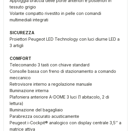
Appoggia braccia delle porte anteriori e posteriori in
tessuto grigio
Volante compatto rivestito in pelle con comandi
multimediali integrati
SICUREZZA
Proiettori Peugeot LED Technology con luci diurne LED a
3 artigli
COMFORT
Telecomando 3 tasti con chiave standard
Consolle bassa con freno di stazionamento a comando
meccanico
Retrovisore interno a regolazione manuale
Illuminazione interna
Plafoniera anteriore A-DOME 3 luci (1 abitacolo, 2 di
lettura)
Illuminazione del bagagliaio
Parabrezza oscurato acusticamente
Peugeot i-Cockpit® analogico con display centrale 3,5‘’ a
matrice attiva