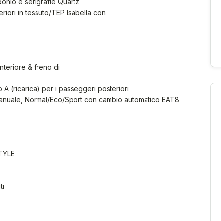
rbonio e serigrafie Quartz
riori in tessuto/TEP Isabella con
nteriore & freno di
 A (ricarica) per i passeggeri posteriori
manuale, Normal/Eco/Sport con cambio automatico EAT8
STYLE
ti