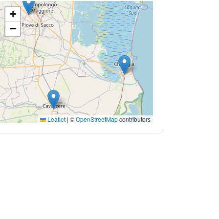
+
−
Leaflet
|
©
OpenStreetMap
contributors