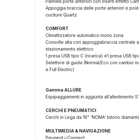
Pannelli porte anteriori con inserti effetto Ca
Appoggia braccia delle porte anteriori e poste
cuciture Quartz
COMFORT
Climattizzatore automatico mono zona
Consolle alta con appoggiabraccia centrale a
stazionamento elettrico
1 presa USB tipo C (ricarica) e1 presa USB tipo
Selettore di guida (Normal/Eco con cambio 
e Full Electric)
Gamma ALLURE
Equipaggiamenti in aggiunta all’allestimento 
CERCHI E PNEUMATICI
Cerchi in Lega da 16" ‘NOMA’ bitono diamanta
MULTIMEDIA & NAVIGAZIONE
Peugeot i-Connect