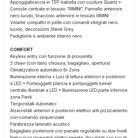
Appoggiabraccia in TEP Isabella con cuciture Quartz •
Console centrale in tessuto “RIMINI”, Pannello anteriore
nero lucido, bracciolo anteriore in tessuto RIMINI
Volante compatto in pelle con comandi integrati nero
lucido, decorazioni Stene Grey.
Padiglione e ambiente interno nero
COMFORT
Keyless entry con funzione di prossimità
2 chiavi (con tasto chiusura, bagagliaio, apertura)
Climatizzatore automatico Bi-Zona
Illuminazione interna • Luci di lettura anteriori e posteriori
a LED • Portaoggetti plancia e portaoggetti tunnel
centrale illuminati a LED • Illuminazione LED parte inferiore
zona Piedi
Tergicristalli Automatici
Alzacristalli anteriori e posteriori elettrici anti pizzicamento
con comando sequenziale
Parabrezza laminato acustico
Bagagliaio posteriore con pianale regolabile su due livelli
Retrovisori ripiegabili elettricamente, Riscaldati con luci di