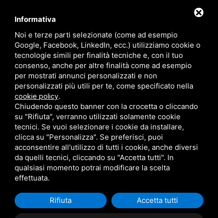
Auto KM 0
Informativa
Auto Usate
Noi e terze parti selezionate (come ad esempio
Noleggio
Google, Facebook, LinkedIn, ecc.) utilizziamo cookie o
tecnologie simili per finalità tecniche e, con il tuo
Scooter e Monopattini
consenso, anche per altre finalità come ad esempio
per mostrati annunci personalizzati e non
Carrelli
personalizzati più utili per te, come specificato nella
Veicoli Commerciali
.
cookie policy
Chiudendo questo banner con la crocetta o cliccando
Prenota Officina
su "Rifiuta", verranno utilizzati solamente cookie
tecnici. Se vuoi selezionare i cookie da installare,
Contatti
clicca su "Personalizza". Se preferisci, puoi
Sitemap
acconsentire all'utilizzo di tutti i cookie, anche diversi
da quelli tecnici, cliccando su "Accetta tutti". In
Privacy Policy
qualsiasi momento potrai modificare la scelta
effettuata.
Rifiuta
Accetta tutti