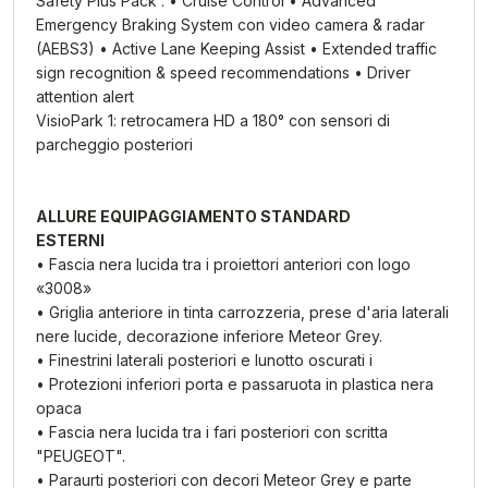
Safety Plus Pack : • Cruise Control • Advanced
Emergency Braking System con video camera & radar
(AEBS3) • Active Lane Keeping Assist • Extended traffic
sign recognition & speed recommendations • Driver
attention alert
VisioPark 1: retrocamera HD a 180° con sensori di
parcheggio posteriori
ALLURE EQUIPAGGIAMENTO STANDARD
ESTERNI
• Fascia nera lucida tra i proiettori anteriori con logo
«3008»
• Griglia anteriore in tinta carrozzeria, prese d'aria laterali
nere lucide, decorazione inferiore Meteor Grey.
• Finestrini laterali posteriori e lunotto oscurati i
• Protezioni inferiori porta e passaruota in plastica nera
opaca
• Fascia nera lucida tra i fari posteriori con scritta
"PEUGEOT".
• Paraurti posteriori con decori Meteor Grey e parte