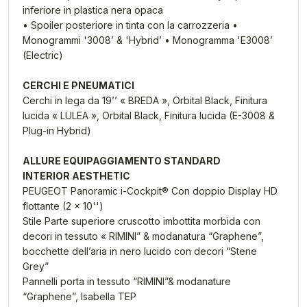
inferiore in plastica nera opaca
• Spoiler posteriore in tinta con la carrozzeria •
Monogrammi '3008’ & 'Hybrid’ • Monogramma 'E3008’
(Electric)
CERCHI E PNEUMATICI
Cerchi in lega da 19’’ « BREDA », Orbital Black, Finitura
lucida « LULEA », Orbital Black, Finitura lucida (E-3008 &
Plug-in Hybrid)
ALLURE EQUIPAGGIAMENTO STANDARD
INTERIOR AESTHETIC
PEUGEOT Panoramic i-Cockpit® Con doppio Display HD
flottante (2 x 10'')
Stile Parte superiore cruscotto imbottita morbida con
decori in tessuto « RIMINI” & modanatura “Graphene”,
bocchette dell’aria in nero lucido con decori “Stene
Grey”
Pannelli porta in tessuto “RIMINI”& modanature
“Graphene”, Isabella TEP