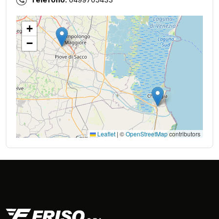
+
−
Leaflet
|
©
OpenStreetMap
contributors