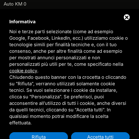
Auto KM 0
Auto Usate
Informativa
Noleggio
Noi e terze parti selezionate (come ad esempio
Scooter e Monopattini
Google, Facebook, LinkedIn, ecc.) utilizziamo cookie o
tecnologie simili per finalità tecniche e, con il tuo
Carrelli
consenso, anche per altre finalità come ad esempio
per mostrati annunci personalizzati e non
Veicoli Commerciali
personalizzati più utili per te, come specificato nella
.
Prenota Officina
cookie policy
Chiudendo questo banner con la crocetta o cliccando
Contatti
su "Rifiuta", verranno utilizzati solamente cookie
tecnici. Se vuoi selezionare i cookie da installare,
Sitemap
clicca su "Personalizza". Se preferisci, puoi
acconsentire all'utilizzo di tutti i cookie, anche diversi
Privacy Policy
da quelli tecnici, cliccando su "Accetta tutti". In
qualsiasi momento potrai modificare la scelta
effettuata.
Rifiuta
Accetta tutti