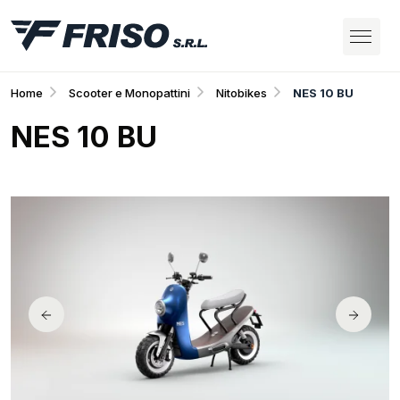
Home
Scooter e Monopattini
Nitobikes
NES 10 BU
NES 10 BU