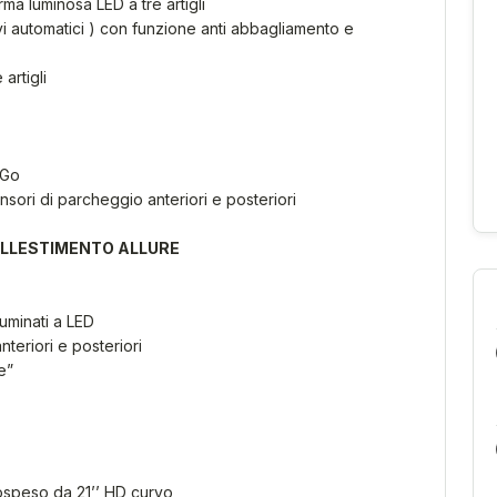
ma luminosa LED a tre artigli
vi automatici ) con funzione anti abbagliamento e
artigli
 Go
sori di parcheggio anteriori e posteriori
ALLESTIMENTO ALLURE
luminati a LED
teriori e posteriori
e”
ospeso da 21’’ HD curvo