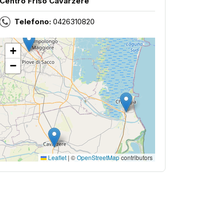
Centro Friso Cavarzere
Telefono:
0426310820
+
−
Leaflet
|
©
OpenStreetMap
contributors