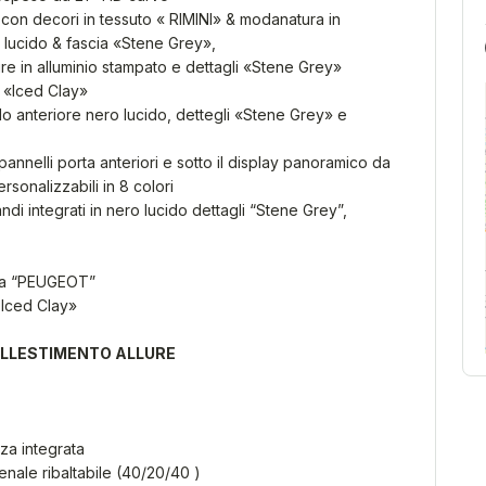
 con decori in tessuto « RIMINI» & modanatura in
o lucido & fascia «Stene Grey»,
ure in alluminio stampato e dettagli «Stene Grey»
 «Iced Clay»
lo anteriore nero lucido, dettegli «Stene Grey» e
pannelli porta anteriori e sotto il display panoramico da
rsonalizzabili in 8 colori
i integrati in nero lucido dettagli “Stene Grey”,
mma “PEUGEOT”
« Iced Clay»
ALLESTIMENTO ALLURE
za integrata
enale ribaltabile (40/20/40 )