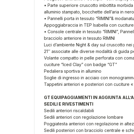
• Parte superiore cruscotto imbottita morbida
alluminio stampato, bocchette dell’aria in ner
• Pannelli porta in tessuto “RIMINI”& modanat
Appoggiabraccia in TEP Isabella con cuciture
• Console centrale in tessuto “RIMINI”, Pannel
bracciolo anteriore in tessuto RIMINI
Luci d’ambiente Night & day sul cruscotto nei 
21’’ associate alle diverse modalità di guida pe
Volante compatto in pelle perforata con comand
cuciture “Iced Clay” con badge “GT”
Pedaliera sportiva in allumino
Soglie di ingresso in acciaio con monogra
Tappetini anteriori e posteriori con cuciture 
GT EQUIPAGGIAMENTI IN AGGIUNTA ALL’
SEDILI E RIVESTIMENTI
Sedili anteriori riscaldabili
Sedili anteriori con regolazione lombare
Poggiatesta anteriori con regolazione in altez
Sedili posteriori con bracciolo centrale e schi