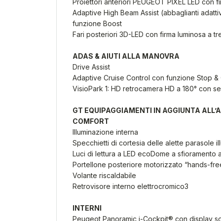
Proiettori anteriori PEUGEOT PIXEL LED con fir
Adaptive High Beam Assist (abbaglianti adatti
funzione Boost
Fari posteriori 3D-LED con firma luminosa a tre 
ADAS & AIUTI ALLA MANOVRA
Drive Assist
Adaptive Cruise Control con funzione Stop &
VisioPark 1: HD retrocamera HD a 180° con sen
GT
EQUIPAGGIAMENTI IN AGGIUNTA ALL’
COMFORT
Illuminazione interna
Specchietti di cortesia delle alette parasole il
Luci di lettura a LED ecoDome a sfioramento an
Portellone posteriore motorizzato “hands-fre
Volante riscaldabile
Retrovisore interno elettrocromico3
INTERNI
Peugeot Panoramic i-Cockpit® con display s