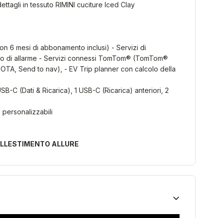
ettagli in tessuto RIMINI cuciture Iced Clay
n 6 mesi di abbonamento inclusi) - Servizi di
ato di allarme - Servizi connessi TomTom® (TomTom®
 OTA, Send to nav), - EV Trip planner con calcolo della
B-C (Dati & Ricarica), 1 USB-C (Ricarica) anteriori, 2
 personalizzabili
ALLESTIMENTO ALLURE