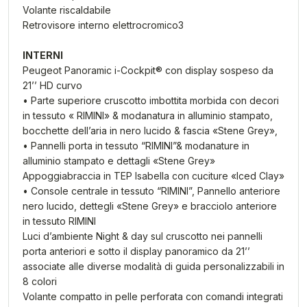
Volante riscaldabile
Retrovisore interno elettrocromico3
INTERNI
Peugeot Panoramic i-Cockpit® con display sospeso da
21’’ HD curvo
• Parte superiore cruscotto imbottita morbida con decori
in tessuto « RIMINI» & modanatura in alluminio stampato,
bocchette dell’aria in nero lucido & fascia «Stene Grey»,
• Pannelli porta in tessuto “RIMINI”& modanature in
alluminio stampato e dettagli «Stene Grey»
Appoggiabraccia in TEP Isabella con cuciture «Iced Clay»
• Console centrale in tessuto “RIMINI”, Pannello anteriore
nero lucido, dettegli «Stene Grey» e bracciolo anteriore
in tessuto RIMINI
Luci d’ambiente Night & day sul cruscotto nei pannelli
porta anteriori e sotto il display panoramico da 21’’
associate alle diverse modalità di guida personalizzabili in
8 colori
Volante compatto in pelle perforata con comandi integrati