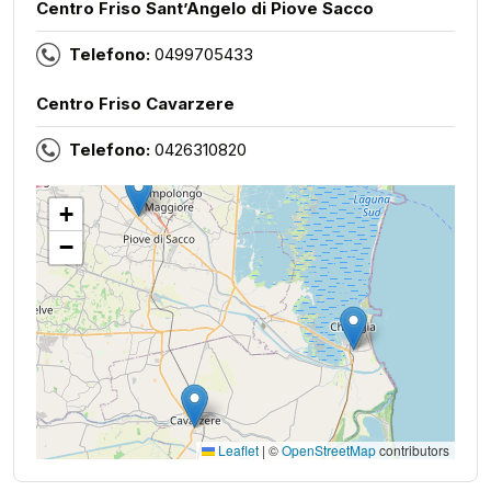
Centro Friso Sant’Angelo di Piove Sacco
Telefono:
0499705433
Centro Friso Cavarzere
Telefono:
0426310820
+
−
Leaflet
|
©
OpenStreetMap
contributors