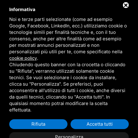
Auto KM 0
Informativa
Auto Usate
Noi e terze parti selezionate (come ad esempio
Noleggio
Google, Facebook, LinkedIn, ecc.) utilizziamo cookie o
tecnologie simili per finalità tecniche e, con il tuo
Scooter e Monopattini
consenso, anche per altre finalità come ad esempio
per mostrati annunci personalizzati e non
Carrelli
personalizzati più utili per te, come specificato nella
Veicoli Commerciali
.
cookie policy
Chiudendo questo banner con la crocetta o cliccando
Prenota Officina
su "Rifiuta", verranno utilizzati solamente cookie
tecnici. Se vuoi selezionare i cookie da installare,
Contatti
clicca su "Personalizza". Se preferisci, puoi
Sitemap
acconsentire all'utilizzo di tutti i cookie, anche diversi
da quelli tecnici, cliccando su "Accetta tutti". In
Privacy Policy
qualsiasi momento potrai modificare la scelta
effettuata.
Rifiuta
Accetta tutti
Personalizza